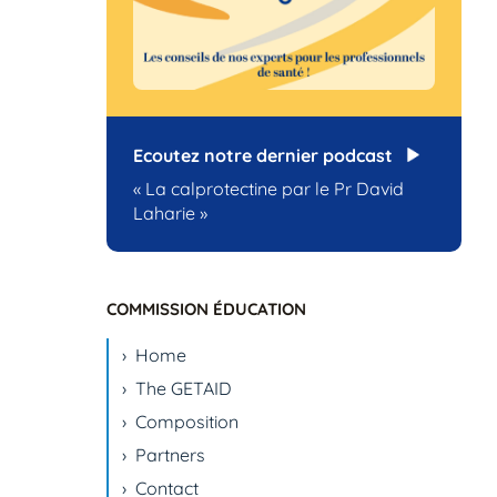
Ecoutez notre dernier podcast
« La calprotectine par le Pr David
Laharie »
COMMISSION ÉDUCATION
Home
The GETAID
Composition
Partners
Contact