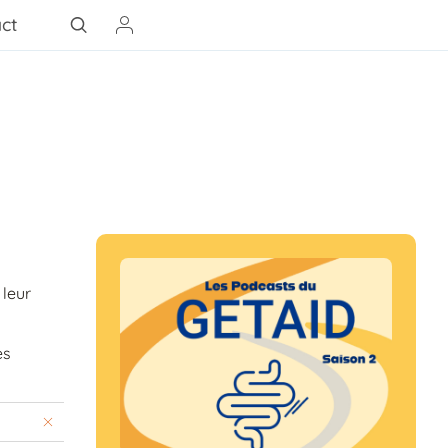
ct
 leur
es