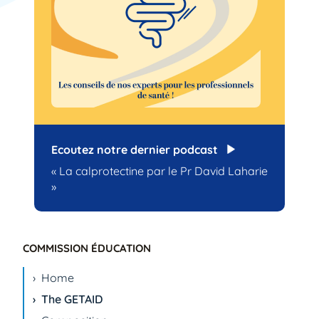
Ecoutez notre dernier podcast
« La calprotectine par le Pr David Laharie
»
COMMISSION ÉDUCATION
Home
The GETAID