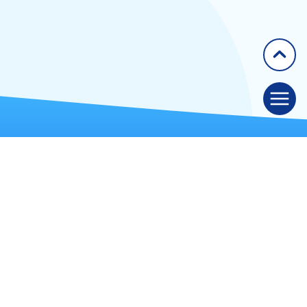
GETAID
50 rue Richer, 75009 Paris
Tél. : 09 72 57 61 60
Fax : 01 42 49 91 68