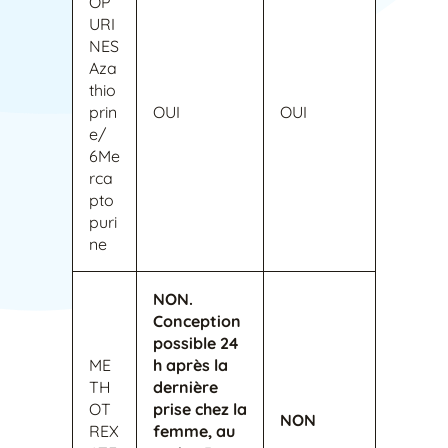
OP
URI
NES
Aza
thio
prin
OUI
OUI
e/
6Me
rca
pto
puri
ne
NON.
Conception
possible 24
ME
h après la
TH
dernière
OT
prise chez la
NON
REX
femme, au