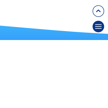
GETAID
50 rue Richer, 75009 Paris
Tél. : 09 72 57 61 60
Fax : 01 42 49 91 68