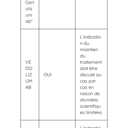
Cert
oliz
um
ab*
L’indicatio
n du
maintien
du
VE
traitement
DO
doit être
LIZ
OUI
discuté au
UM
cas par
AB
cas en
raison de
données
scientifiqu
es limitées