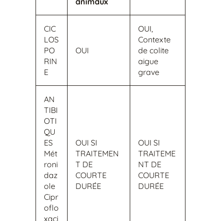
animaux
CIC
OUI,
LOS
Contexte
PO
OUI
de colite
RIN
aigue
E
grave
AN
TIBI
OTI
QU
ES
OUI SI
OUI SI
Mét
TRAITEMEN
TRAITEME
roni
T DE
NT DE
daz
COURTE
COURTE
ole
DURÉE
DURÉE
Cipr
oflo
xaci