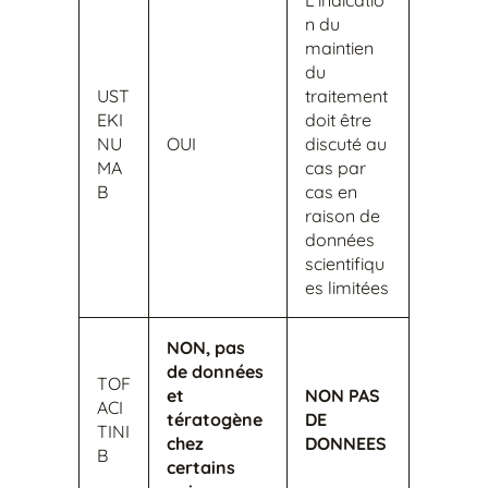
L’indicatio
n du
maintien
du
UST
traitement
EKI
doit être
NU
OUI
discuté au
MA
cas par
B
cas en
raison de
données
scientifiqu
es limitées
NON, pas
de données
TOF
et
NON
PAS
ACI
tératogène
DE
TINI
chez
DONNEES
B
certains