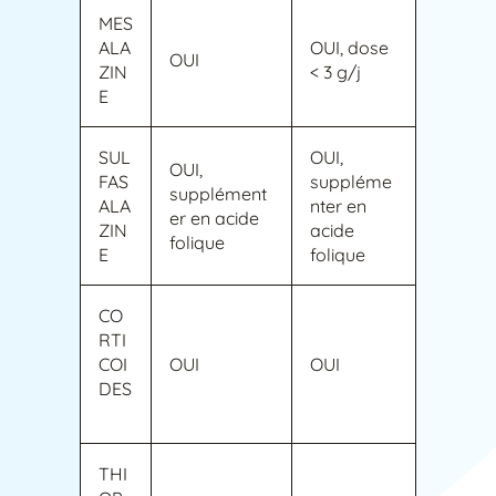
MES
ALA
OUI, dose
OUI
ZIN
< 3 g/j
E
SUL
OUI,
OUI,
FAS
suppléme
supplément
ALA
nter en
er en acide
ZIN
acide
folique
E
folique
CO
RTI
COI
OUI
OUI
DES
THI