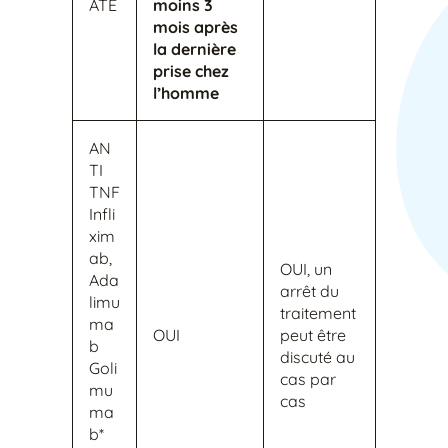
ATE
moins 3
mois après
la dernière
prise chez
l’homme
AN
TI
TNF
Infli
xim
ab,
OUI, un
Ada
arrêt du
limu
traitement
ma
OUI
peut être
b
discuté au
Goli
cas par
mu
cas
ma
b*