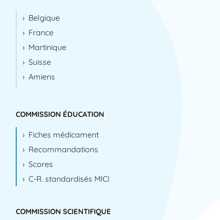
Belgique
France
Martinique
Suisse
Amiens
Angers
Avignon
COMMISSION ÉDUCATION
Bayonne
Fiches médicament
Besançon
Recommandations
Bobigny
Scores
Brest
C-R. standardisés MICI
Bruxelles
Caen
Chambray-lès-Tours
COMMISSION SCIENTIFIQUE