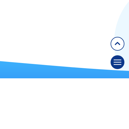
Lille
Limoges
Liège
Marseille
Meyrin
Montfermeil
Montpellier
Nancy
Nantes
Neuilly-sur-Seine
Nice
Nimes
Paris
Pessac
GETAID
Pierre-Bénite
50 rue Richer, 75009 Paris