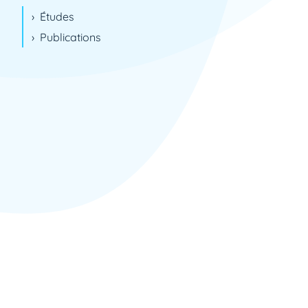
Cholet
Études
Clermont-Ferrand
Publications
Clichy
Colmar
Colombes
Créteil
Dijon
Douai
Epagny Metz-Tessy
Fort-de-France
Fribourg
Gent
La Roche-sur-Yon
La Tronche
Le Kremlin-Bicêtre