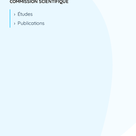
Angers
COMMISSION SCIENTIFIQUE
Saint-Pierre
Études
Paris
Publications
Nancy
Besançon
Fribourg
Liège
Caen
Dijon
Saint Mandé
Nantes
Le Kremlin-Bicêtre
Poitiers
Yvoir
Reims