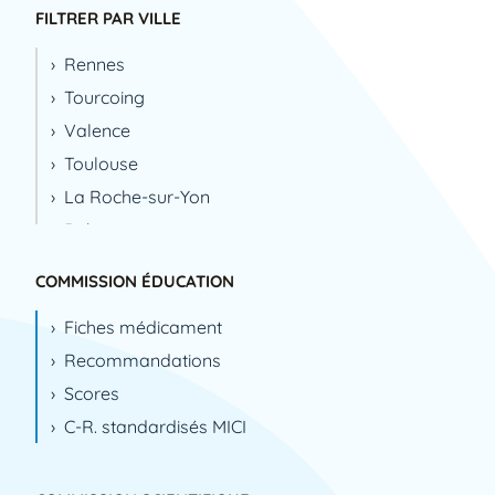
FILTRER PAR VILLE
Rennes
Tourcoing
Valence
Toulouse
La Roche-sur-Yon
Bobigny
Montpellier
COMMISSION ÉDUCATION
Toulon
Fiches médicament
Limoges
Recommandations
Nice
Scores
La Tronche
C-R. standardisés MICI
Saint Malo
Clermont-Ferrand