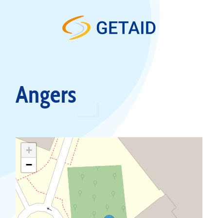
Skip to content
Angers
+
−