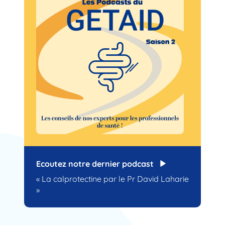
Ecoutez notre dernier podcast
« La calprotectine par le Pr David Laharie
»