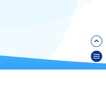
Saint-Priest-en-Jarez
Roubaix
Douai
Lille
Colmar
Rouen
Rillieux la Pape
Pessac
Nimes
Chambray-lès-Tours
Meyrin
Créteil
Clichy
Woluwe-Saint-Lambert
Fort-de-France
GETAID