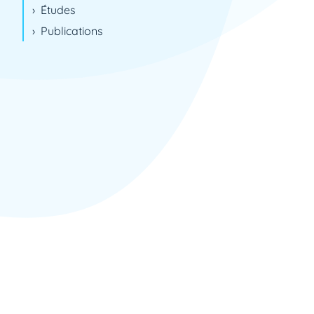
Études
Clermont-Ferrand
Publications
Clichy
Colmar
Colombes
Créteil
Dijon
Douai
Epagny Metz-Tessy
Fort-de-France
Fribourg
Gent
La Roche-sur-Yon
La Tronche
Le Kremlin-Bicêtre