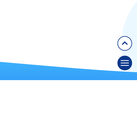
Lille
Limoges
Liège
Marseille
Meyrin
Montfermeil
Montpellier
Nancy
Nantes
Neuilly-sur-Seine
Nice
Nimes
Paris
Pessac
GETAID
Pierre-Bénite
50 rue Richer, 75009 Paris