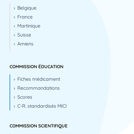
Belgique
France
Martinique
Suisse
Amiens
Angers
Avignon
COMMISSION ÉDUCATION
Bayonne
Fiches médicament
Besançon
Recommandations
Bobigny
Scores
Brest
C-R. standardisés MICI
Bruxelles
Caen
Chambray-lès-Tours
COMMISSION SCIENTIFIQUE
Cholet