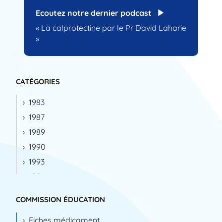
Ecoutez notre dernier podcast
« La calprotectine par le Pr David Laharie
»
CATÉGORIES
1983
1987
1989
1990
1993
1994
1995
COMMISSION ÉDUCATION
1996
Fiches médicament
1999