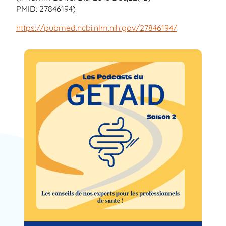
PMID: 27846194)
https://pubmed.ncbi.nlm.nih.gov/27846194/