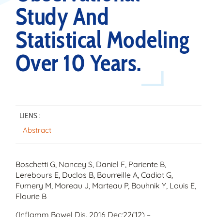
Study And
Statistical Modeling
Over 10 Years.
LIENS :
Abstract
Boschetti G, Nancey S, Daniel F, Pariente B,
Lerebours E, Duclos B, Bourreille A, Cadiot G,
Fumery M, Moreau J, Marteau P, Bouhnik Y, Louis E,
Flourie B
(Inflamm Bowel Dis. 2016 Dec;22(12) –