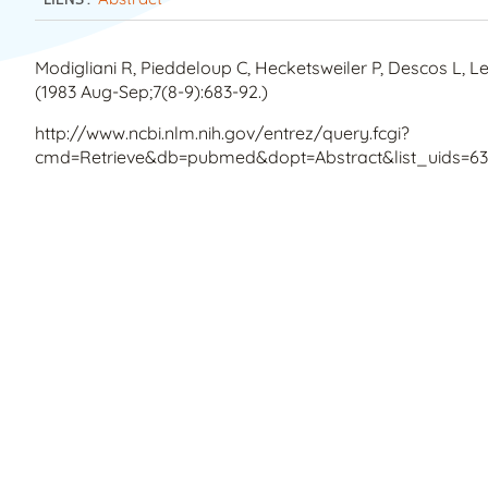
Modigliani R, Pieddeloup C, Hecketsweiler P, Descos L, Lere
(1983 Aug-Sep;7(8-9):683-92.)
http://www.ncbi.nlm.nih.gov/entrez/query.fcgi?
cmd=Retrieve&db=pubmed&dopt=Abstract&list_uids=