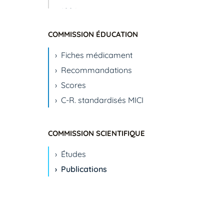
1994
1995
COMMISSION ÉDUCATION
1996
Fiches médicament
1999
Recommandations
2000
Scores
2001
C-R. standardisés MICI
2002
2003
2004
COMMISSION SCIENTIFIQUE
2005
Études
2006
Publications
2007
2008
2009
2010