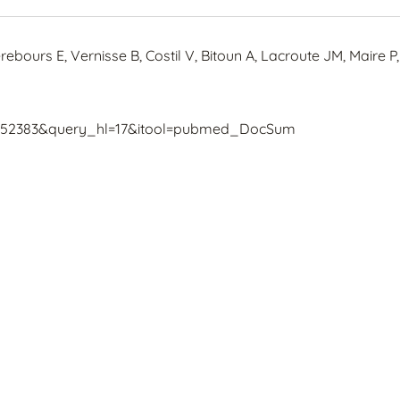
bours E, Vernisse B, Costil V, Bitoun A, Lacroute JM, Maire P, 
6352383&query_hl=17&itool=pubmed_DocSum