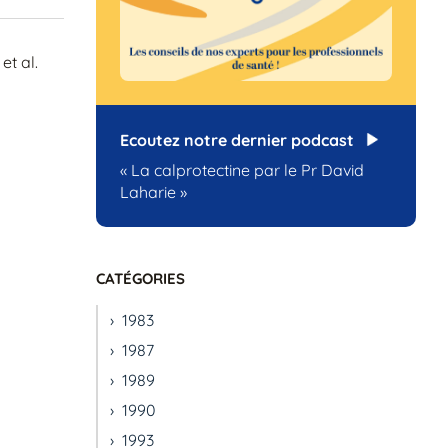
et al.
Ecoutez notre dernier podcast
« La calprotectine par le Pr David
Laharie »
CATÉGORIES
1983
1987
1989
1990
1993