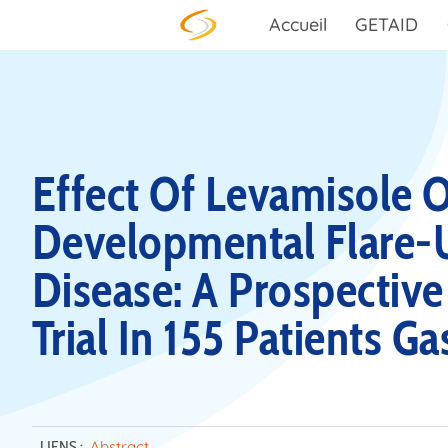
Skip to content
Accueil
GETAID
Effect Of Levamisole 
Developmental Flare-U
Disease: A Prospective
Trial In 155 Patients Ga
LIENS :
Abstract