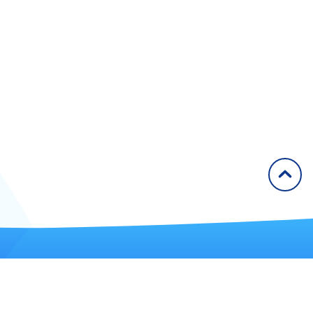
2011
2012
2013
2014
2015
2016
2017
2018
2019
2020
Articles
Congrès
él. : 09 72 57 61 60
ax : 01 42 49 91 68