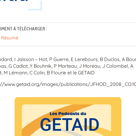
MENT À TÉLÉCHARGER :
Résumé
dard, I Jaisson – Hot, P Guerre, E Lerebours, B Duclos, A Bourr
as, G Cadiot, Y Bouhnik, P Marteau, J Moreau, J Colombel, A
t, M Lémann, C Colin, B Flourie et le GETAID
://www.getaid.org/images/publications/JFHOD_2008_CO.1