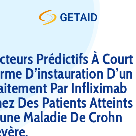
Skip to content
cteurs Prédictifs À Court
rme D’instauration D’un
aitement Par Infliximab
ez Des Patients Atteints
une Maladie De Crohn
vère.