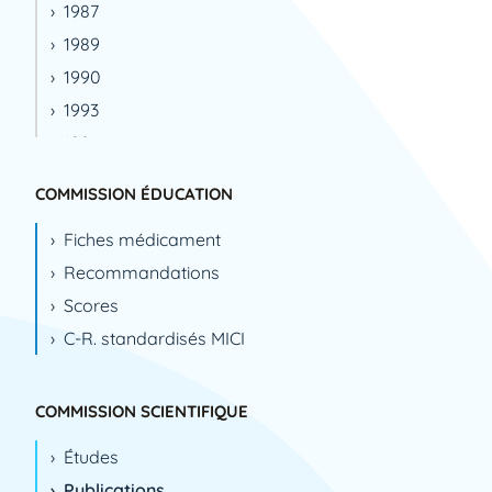
1987
1989
1990
1993
1994
1995
COMMISSION ÉDUCATION
1996
Fiches médicament
1999
Recommandations
2000
Scores
2001
C-R. standardisés MICI
2002
2003
2004
COMMISSION SCIENTIFIQUE
2005
Études
2006
Publications