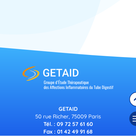
Congrès
GETAID
50 rue Richer, 75009 Paris
Tél. : 09 72 57 61 60
Fax : 01 42 49 91 68