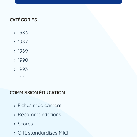
CATÉGORIES
1983
1987
1989
1990
1993
1994
1995
COMMISSION ÉDUCATION
1996
Fiches médicament
1999
Recommandations
2000
Scores
2001
C-R. standardisés MICI
2002