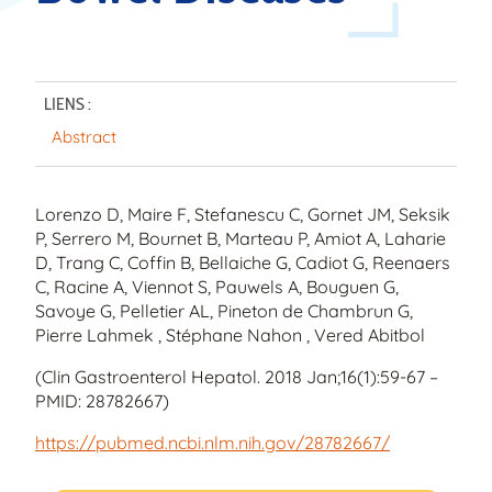
LIENS :
Abstract
Lorenzo D, Maire F, Stefanescu C, Gornet JM, Seksik
P, Serrero M, Bournet B, Marteau P, Amiot A, Laharie
D, Trang C, Coffin B, Bellaiche G, Cadiot G, Reenaers
C, Racine A, Viennot S, Pauwels A, Bouguen G,
Savoye G, Pelletier AL, Pineton de Chambrun G,
Pierre Lahmek , Stéphane Nahon , Vered Abitbol
(Clin Gastroenterol Hepatol. 2018 Jan;16(1):59-67 –
PMID: 28782667)
https://pubmed.ncbi.nlm.nih.gov/28782667/