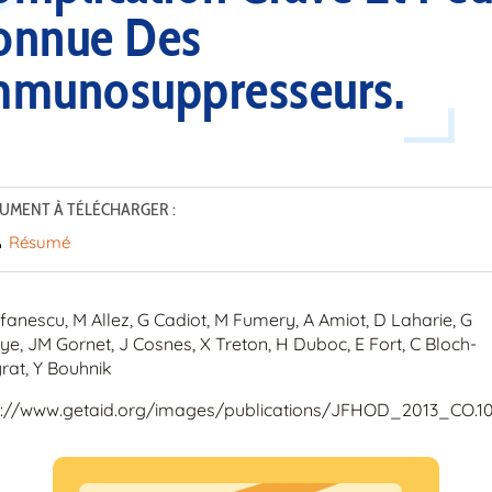
onnue Des
mmunosuppresseurs.
UMENT À TÉLÉCHARGER :
Résumé
fanescu, M Allez, G Cadiot, M Fumery, A Amiot, D Laharie, G
e, JM Gornet, J Cosnes, X Treton, H Duboc, E Fort, C Bloch-
rat, Y Bouhnik
s://www.getaid.org/images/publications/JFHOD_2013_CO.10