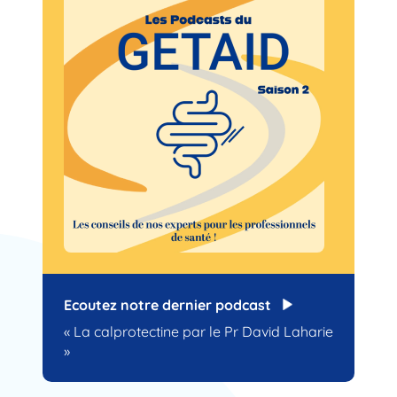
Ecoutez notre dernier podcast
« La calprotectine par le Pr David Laharie
»