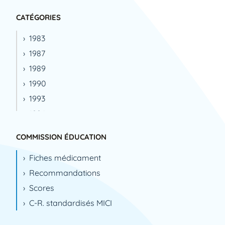
CATÉGORIES
1983
1987
1989
1990
1993
1994
1995
COMMISSION ÉDUCATION
1996
Fiches médicament
1999
Recommandations
2000
Scores
2001
C-R. standardisés MICI
2002
2003