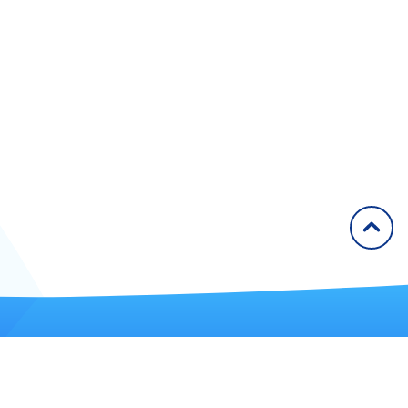
2011
2012
2013
2014
2015
2016
2017
2018
2019
2020
Articles
Congrès
él. : 09 72 57 61 60
ax : 01 42 49 91 68