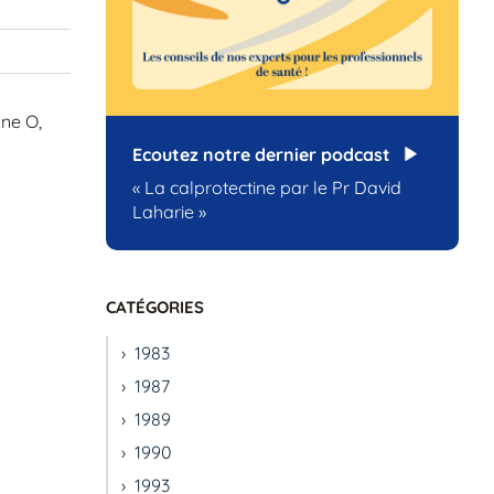
nne O,
Ecoutez notre dernier podcast
« La calprotectine par le Pr David
Laharie »
CATÉGORIES
1983
1987
1989
1990
1993