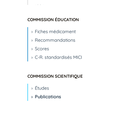
1994
1995
COMMISSION ÉDUCATION
1996
Fiches médicament
1999
Recommandations
2000
Scores
2001
C-R. standardisés MICI
2002
2003
2004
COMMISSION SCIENTIFIQUE
2005
Études
2006
Publications
2007
2008
2009
2010