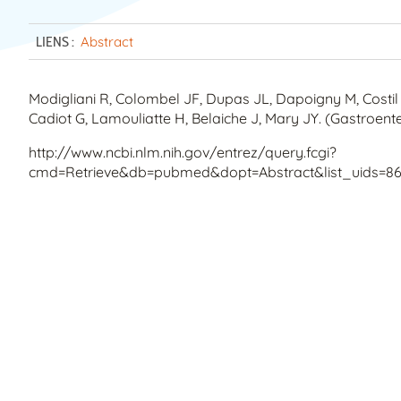
LIENS :
Abstract
Modigliani R, Colombel JF, Dupas JL, Dapoigny M, Costil
Cadiot G, Lamouliatte H, Belaiche J, Mary JY. (Gastroent
http://www.ncbi.nlm.nih.gov/entrez/query.fcgi?
cmd=Retrieve&db=pubmed&dopt=Abstract&list_uids=