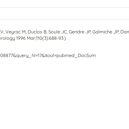
 V, Veyrac M, Duclos B, Soule JC, Gendre JP, Galmiche JP, Da
erology 1996 Mar;110(3):688-93.)
8608877&query_hl=17&itool=pubmed_DocSum