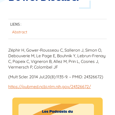
LIENS :
Abstract
Zéphir H, Gower-Rousseau C, Salleron J, Simon O,
Debouverie M, Le Page E, Bouhnik Y, Lebrun-Frenay
C, Papeix C, Vigneron B, Allez M, Prin L, Cosnes J,
Vermersch P, Colombel JF
(Mult Scler. 2014 Jul;20(8):1135-9. – PMID: 24326672)
https://pubmed.ncbi.nlm.nih.gov/24326672/