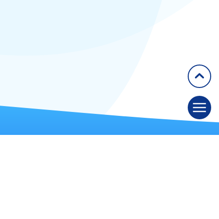
2020
Articles
Congrès
GETAID
50 rue Richer, 75009 Paris