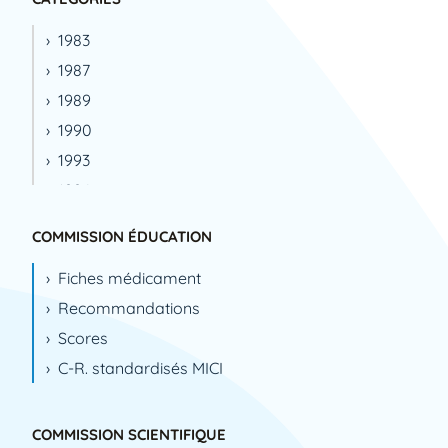
1983
1987
1989
1990
1993
1994
1995
COMMISSION ÉDUCATION
1996
Fiches médicament
1999
Recommandations
2000
Scores
2001
C-R. standardisés MICI
2002
2003
2004
COMMISSION SCIENTIFIQUE