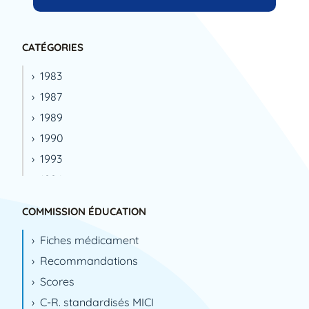
CATÉGORIES
1983
1987
1989
1990
1993
1994
1995
COMMISSION ÉDUCATION
1996
Fiches médicament
1999
Recommandations
2000
Scores
2001
C-R. standardisés MICI
2002