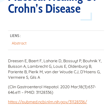
Crohn’s Disease
LIENS :
Abstract
Dreesen E, Baert F, Laharie D, Bossuyt P, Bouhnik Y,
Buisson A, Lambrecht G, Louis E, Oldenburg B,
Pariente B, Pierik M, van der Woude CJ, D’Haens G,
Vermeire S, Gils A
(Clin Gastroenterol Hepatol. 2020 Mar;18(3):637-
646.e11 – PMID: 31128336)
https://pubmed.ncbi.nlm.nih.gov/31128336/