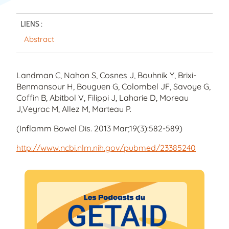
LIENS :
Abstract
Landman C, Nahon S, Cosnes J, Bouhnik Y, Brixi-
Benmansour H, Bouguen G, Colombel JF, Savoye G,
Coffin B, Abitbol V, Filippi J, Laharie D, Moreau
J,Veyrac M, Allez M, Marteau P.
(Inflamm Bowel Dis. 2013 Mar;19(3):582-589)
http://www.ncbi.nlm.nih.gov/pubmed/23385240