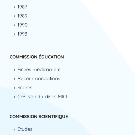
1987
1989
1990
1993
1994
1995
COMMISSION ÉDUCATION
1996
Fiches médicament
1999
Recommandations
2000
Scores
2001
C-R. standardisés MICI
2002
2003
2004
COMMISSION SCIENTIFIQUE
2005
Études
2006