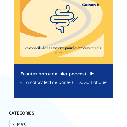
Ecoutez notre dernier podcast
« La calprotectine par le Pr David Laharie
»
CATÉGORIES
1983