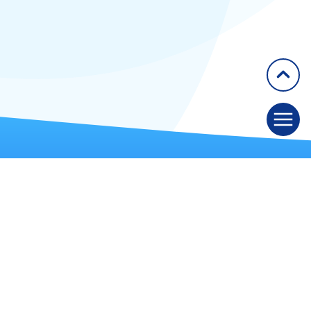
Congrès
GETAID
50 rue Richer, 75009 Paris
Tél. : 09 72 57 61 60
Fax : 01 42 49 91 68