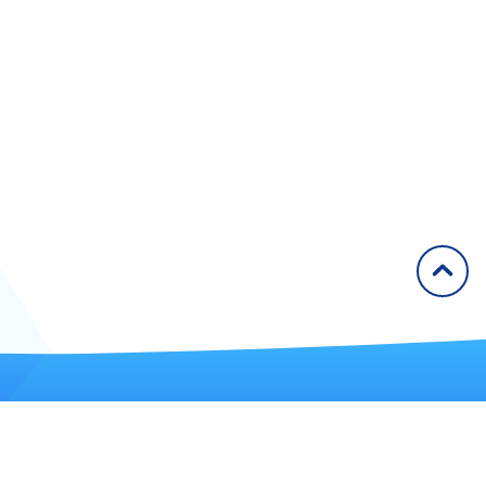
2011
2012
2013
2014
2015
2016
2017
2018
2019
2020
Articles
Congrès
él. : 09 72 57 61 60
ax : 01 42 49 91 68