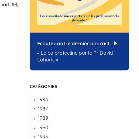
imund JM,
Ecoutez notre dernier podcast
« La calprotectine par le Pr David
Laharie »
CATÉGORIES
1983
1987
1989
1990
1993