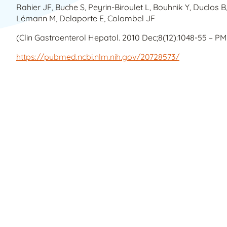
Rahier JF, Buche S, Peyrin-Biroulet L, Bouhnik Y, Duclos B
Lémann M, Delaporte E, Colombel JF
(Clin Gastroenterol Hepatol. 2010 Dec;8(12):1048-55 – P
https://pubmed.ncbi.nlm.nih.gov/20728573/