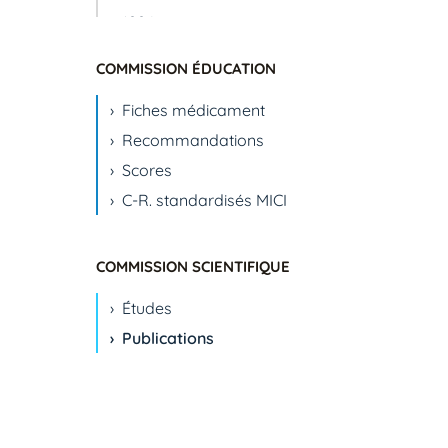
1994
1995
COMMISSION ÉDUCATION
1996
Fiches médicament
1999
Recommandations
2000
Scores
2001
C-R. standardisés MICI
2002
2003
2004
COMMISSION SCIENTIFIQUE
2005
Études
2006
Publications
2007
2008
2009
2010