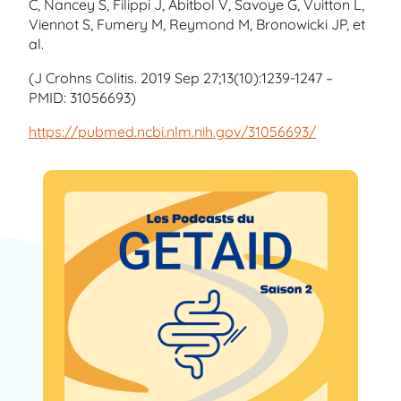
C, Nancey S, Filippi J, Abitbol V, Savoye G, Vuitton L,
Viennot S, Fumery M, Reymond M, Bronowicki JP, et
al.
(J Crohns Colitis. 2019 Sep 27;13(10):1239-1247 –
PMID: 31056693)
https://pubmed.ncbi.nlm.nih.gov/31056693/