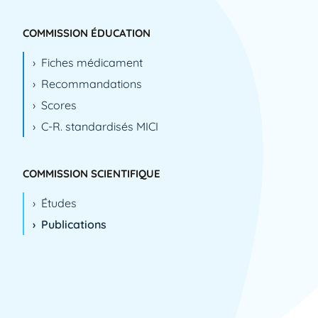
1994
1995
COMMISSION ÉDUCATION
1996
Fiches médicament
1999
Recommandations
2000
Scores
2001
C-R. standardisés MICI
2002
2003
2004
COMMISSION SCIENTIFIQUE
2005
Études
2006
Publications
2007
2008
2009
2010